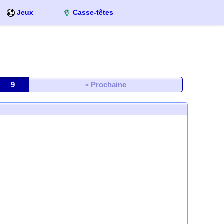
Jeux
Casse-têtes
9
» Prochaine