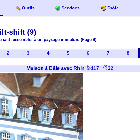
Outils
Services
Drôle
lt-shift (9)
intenant ressembler à un paysage miniature (Page 9)
2
3
4
5
6
7
8
Maison à Bâle avec Rhin
117
32