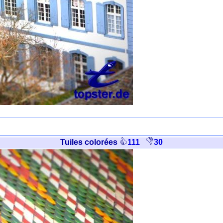
Tuiles colorées
111
30